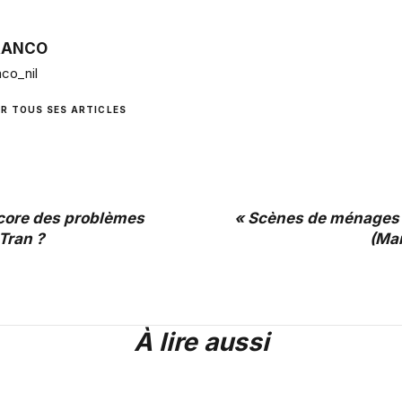
RANCO
co_nil
IR TOUS SES ARTICLES
core des problèmes
« Scènes de ménages 
Tran ?
(Mar
À lire aussi