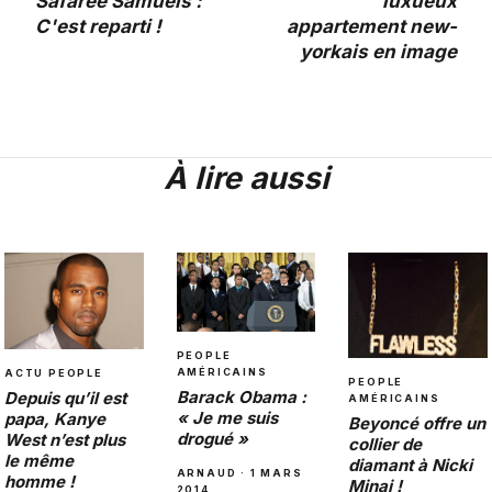
Safaree Samuels :
luxueux
C'est reparti !
appartement new-
yorkais en image
À lire aussi
PEOPLE
AMÉRICAINS
ACTU PEOPLE
PEOPLE
Barack Obama :
Depuis qu’il est
AMÉRICAINS
« Je me suis
papa, Kanye
Beyoncé offre un
drogué »
West n’est plus
collier de
le même
diamant à Nicki
ARNAUD · 1 MARS
homme !
Minaj !
2014