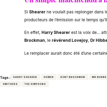
Si
Shearer
ne voulait pas replonger dans 
producteurs de l’émission sur le temps qu’il
En effet,
Harry Shearer
est la voix de… att
Brockman
, le
révérend Lovejoy
,
Dr Hibb
Le remplacer aurait donc été d’une certain
Tags :
HARRY SHEARER
HOMER
KENT BROCKMAN
MR BURNS
SMITHERS
THE SIMPSONS