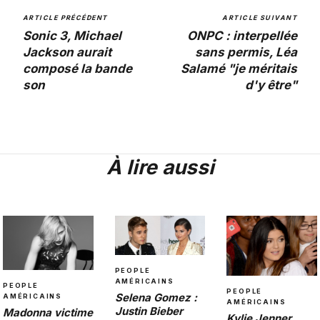
ARTICLE PRÉCÉDENT
ARTICLE SUIVANT
Sonic 3, Michael
ONPC : interpellée
Jackson aurait
sans permis, Léa
composé la bande
Salamé "je méritais
son
d'y être"
À lire aussi
PEOPLE
AMÉRICAINS
PEOPLE
PEOPLE
Selena Gomez :
AMÉRICAINS
AMÉRICAINS
Justin Bieber
Madonna victime
Kylie Jenner