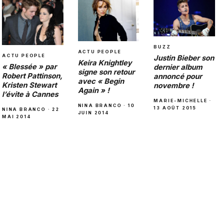
BUZZ
ACTU PEOPLE
ACTU PEOPLE
Justin Bieber son
Keira Knightley
« Blessée » par
dernier album
signe son retour
Robert Pattinson,
annoncé pour
avec « Begin
Kristen Stewart
novembre !
Again » !
l’évite à Cannes
MARIE-MICHELLE ·
NINA BRANCO · 10
13 AOÛT 2015
NINA BRANCO · 22
JUIN 2014
MAI 2014