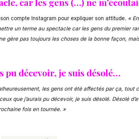
acle, car les gens (…) ne m’écouta
 de son compte Instagram pour expliquer son attitude
. «
En
ettre un terme au spec­tacle car les gens du premier ra
e gère pas toujours les choses de la bonne façon, mais j
s pu décevoir, je suis désolé…
lheu­reu­se­ment, les gens ont été affec­tés par ça, tou
 ceux que j’aurais pu déce­voir, je suis désolé. Désolé d’
prochaine fois en tournée. »