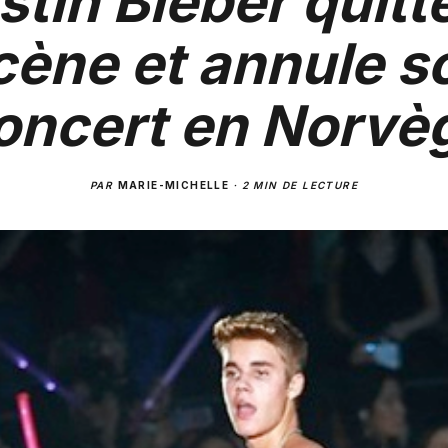
stin Bieber quitte
cène et annule s
oncert en Norvè
PAR
MARIE-MICHELLE
·
2 MIN DE LECTURE