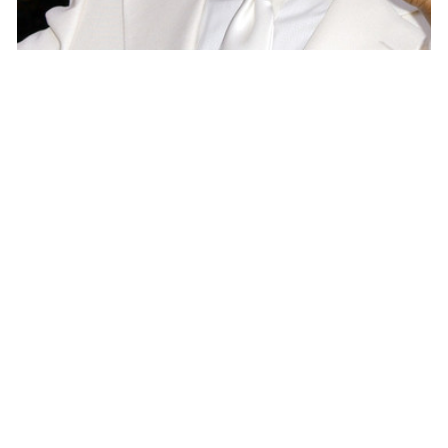
PEOPLE AMÉRICAINS
Kanye West visite des étudiants en
difficultés !
NINA BRANCO · 23 SEPTEMBRE 2014