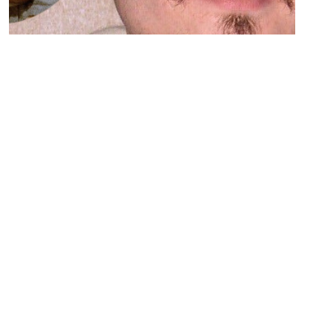
PEOPLE AMÉRICAINS
Anakin Skywalker arreté après une
course-poursuite
JULIEN PUCHERCOS · 23 JUIN 2015