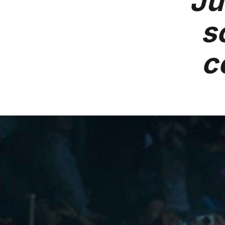
Ju
s
c