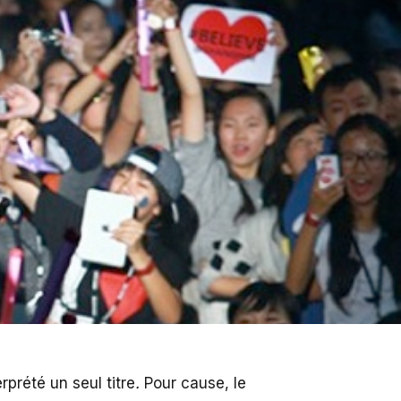
prété un seul titre
.
Pour cause, le