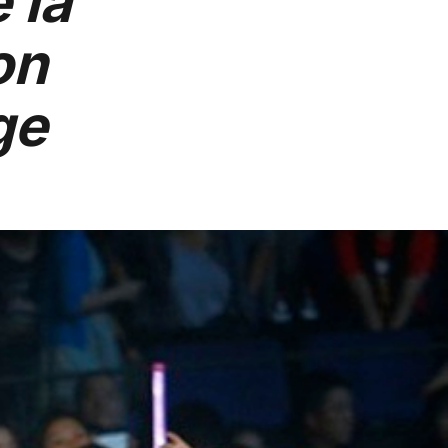
 la
on
ge