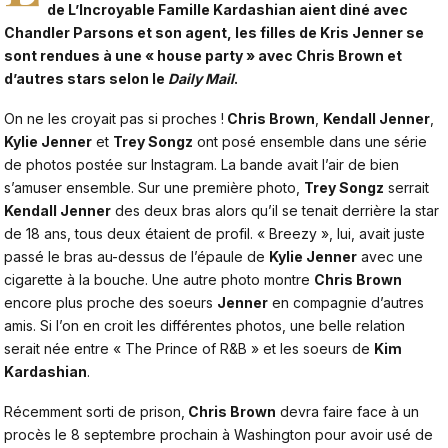
de L’Incroyable Famille Kardashian aient diné avec
Chandler Parsons et son agent, les filles de Kris Jenner se
sont rendues à une « house party » avec Chris Brown et
d’autres stars selon le
Daily Mail
.
On ne les croyait pas si proches !
Chris Brown
,
Kendall Jenner
,
Kylie Jenner
et
Trey Songz
ont posé ensemble dans une série
de photos postée sur Instagram. La bande avait l’air de bien
s’amuser ensemble. Sur une première photo,
Trey Songz
serrait
Kendall Jenner
des deux bras alors qu’il se tenait derrière la star
de 18 ans, tous deux étaient de profil. « Breezy », lui, avait juste
passé le bras au-dessus de l’épaule de
Kylie Jenner
avec une
cigarette à la bouche. Une autre photo montre
Chris Brown
encore plus proche des soeurs
Jenner
en compagnie d’autres
amis. Si l’on en croit les différentes photos, une belle relation
serait née entre « The Prince of R&B » et les soeurs de
Kim
Kardashian
.
Récemment sorti de prison,
Chris Brown
devra faire face à un
procès le 8 septembre prochain à Washington pour avoir usé de