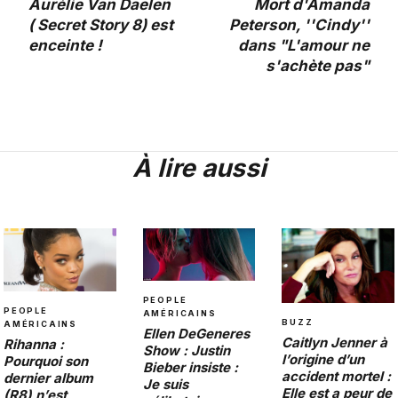
Aurélie Van Daelen
Mort d'Amanda
( Secret Story 8) est
Peterson, ''Cindy''
enceinte !
dans "L'amour ne
s'achète pas"
À lire aussi
PEOPLE
PEOPLE
AMÉRICAINS
BUZZ
AMÉRICAINS
Ellen DeGeneres
Caitlyn Jenner à
Rihanna :
Show : Justin
l’origine d’un
Pourquoi son
Bieber insiste :
accident mortel :
dernier album
Je suis
Elle est a peur de
(R8) n’est