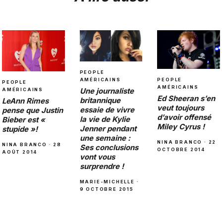
PEOPLE
PEOPLE
AMÉRICAINS
PEOPLE
AMÉRICAINS
Une journaliste
AMÉRICAINS
Ed Sheeran s’en
britannique
LeAnn Rimes
veut toujours
essaie de vivre
pense que Justin
d’avoir offensé
la vie de Kylie
Bieber est «
Miley Cyrus !
Jenner pendant
stupide »!
une semaine :
NINA BRANCO · 22
NINA BRANCO · 28
Ses conclusions
OCTOBRE 2014
AOÛT 2014
vont vous
surprendre !
MARIE-MICHELLE ·
9 OCTOBRE 2015