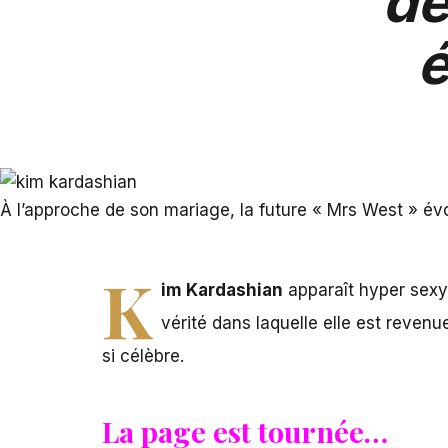
de
é
À l’approche de son mariage, la future « Mrs West » év
K
im Kardashian
apparaît hyper sex
vérité dans laquelle elle est reve
si célèbre.
La page est tournée…