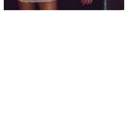
PEOPLE AMÉRICAINS
Justin Bieber et Yovanna Ventura, collés-
sérrés !
NINA BRANCO · 11 JUILLET 2014