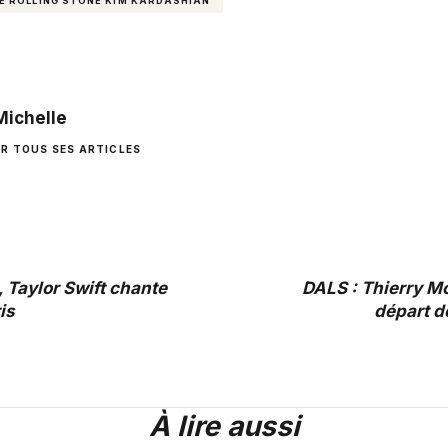
E ROLLING STONE KIM KARDASHIAN
Michelle
IR TOUS SES ARTICLES
 Taylor Swift chante
DALS : Thierry M
is
départ d
À lire aussi