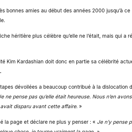
très bonnes amies au début des années 2000 jusqu’à ce 
le.
iche héritière plus célèbre qu’elle ne l’était, mais qui a 
ité Kim Kardashian doit donc en partie sa célébrité actu
.
apes dévoilées a beaucoup contribué à la dislocation de l
Je ne pense pas qu’elle était heureuse. Nous n’en avons 
vait disparu avant cette affaire
. »
é la page et déclare ne plus y penser : «
Je n’y pense p
lque chose, je tourne vraiment la page. »