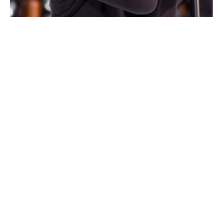
ACTU PEOPLE
Adam Levine nie avoir eu une relation
intime avec Lindsay Lohan
NINA BRANCO · 25 JUIN 2014