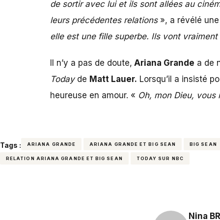
de sortir avec lui et ils sont allées au ci
leurs précédentes relations
», a révélé une
elle est une fille superbe. Ils vont vraimen
Il n’y a pas de doute,
Ariana Grande
a de n
Today
de
Matt Lauer.
Lorsqu’il a insisté p
heureuse en amour. «
Oh, mon Dieu, vous n
Tags :
ARIANA GRANDE
ARIANA GRANDE ET BIG SEAN
BIG SEAN
RELATION ARIANA GRANDE ET BIG SEAN
TODAY SUR NBC
Nina B