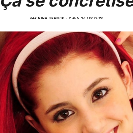
 Ça se concrétise
PAR
NINA BRANCO
·
2 MIN DE LECTURE