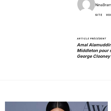
NinaBram
SITE
VO
ARTICLE PRÉCÉDENT
Amal Alamuddi
Middleton pour 
George Clooney 