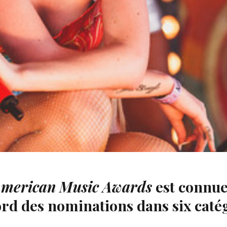
 Stars », Iggy Azalea n’a pas pu mener à bien sa presta
merican Music Awards
est connue 
ord des nominations dans six caté