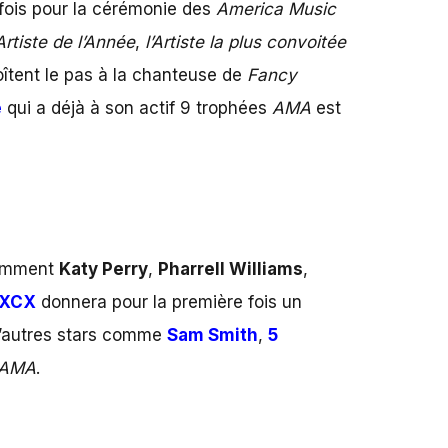
fois pour la cérémonie des
America Music
rtiste de l’Année
,
l’Artiste la plus convoitée
îtent le pas à la chanteuse de
Fancy
é
qui a déjà à son actif 9 trophées
AMA
est
otamment
Katy Perry
,
Pharrell Williams
,
 XCX
donnera pour la première fois un
D’autres stars comme
Sam Smith
,
5
AMA
.