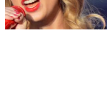
MODE
Taylor Swift : La chanteuse présentera la
cérémonie du MET Gala 2016
MARIE-MICHELLE · 14 OCTOBRE 2015