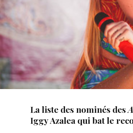
Erreur technique ? Pour la soirée de « Dancing With The
problèmes techniques.
La liste des nominés des
A
Iggy Azalea qui bat le rec