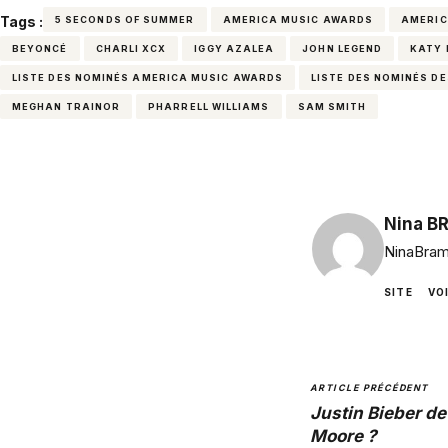
Tags :
5 SECONDS OF SUMMER
AMERICA MUSIC AWARDS
AMERIC
BEYONCÉ
CHARLI XCX
IGGY AZALEA
JOHN LEGEND
KATY 
LISTE DES NOMINÉS AMERICA MUSIC AWARDS
LISTE DES NOMINÉS D
MEGHAN TRAINOR
PHARRELL WILLIAMS
SAM SMITH
Nina B
NinaBram
SITE
VO
ARTICLE PRÉCÉDENT
Justin Bieber d
Moore ?