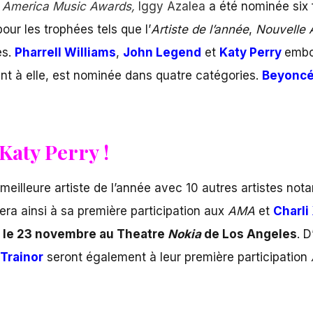
s
America Music Awards,
Iggy Azalea
a été nominée six 
our les trophées tels que l’
Artiste de l’année
,
Nouvelle A
es.
Pharrell Williams
,
John Legend
et
Katy Perry
embo
t à elle, est nominée dans quatre catégories.
Beyonc
Katy Perry !
a meilleure artiste de l’année avec 10 autres artistes n
era ainsi à sa première participation aux
AMA
et
Charli
a
le 23 novembre au Theatre
Nokia
de Los Angeles
. 
Trainor
seront également à leur première participation