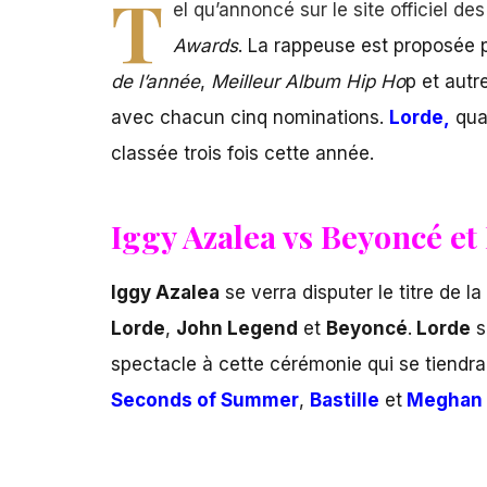
T
el qu’annoncé sur le site officiel de
Awards
. La rappeuse est proposée p
de l’année
,
Meilleur Album Hip Ho
p et autr
avec chacun cinq nominations.
Lorde,
quan
classée trois fois cette année.
Iggy Azalea vs Beyoncé et 
Iggy Azalea
se verra disputer le titre de l
Lorde
,
John Legend
et
Beyoncé
.
Lorde
s
spectacle à cette cérémonie qui se tiendr
Seconds of Summer
,
Bastille
et
Meghan 