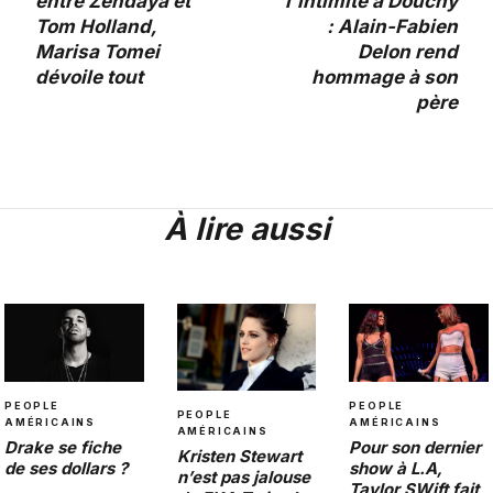
entre Zendaya et
l'intimité à Douchy
Tom Holland,
: Alain-Fabien
Marisa Tomei
Delon rend
dévoile tout
hommage à son
père
À lire aussi
PEOPLE
PEOPLE
PEOPLE
AMÉRICAINS
AMÉRICAINS
AMÉRICAINS
Pour son dernier
Drake se fiche
Kristen Stewart
show à L.A,
de ses dollars ?
n’est pas jalouse
Taylor SWift fait