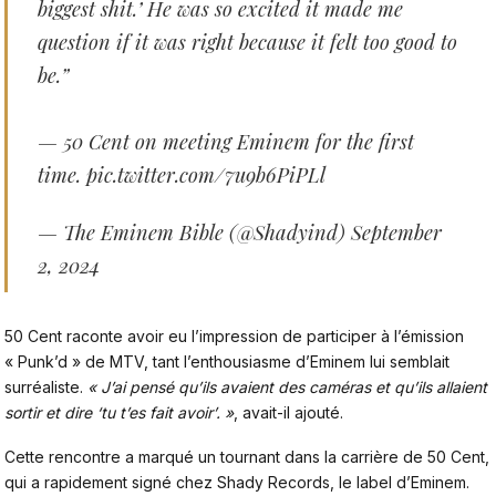
biggest shit.’ He was so excited it made me
question if it was right because it felt too good to
be.”
— 50 Cent on meeting Eminem for the first
time.
pic.twitter.com/7u9b6PiPLl
— The Eminem Bible (@Shadyind)
September
2, 2024
50 Cent raconte avoir eu l’impression de participer à l’émission
« Punk’d » de MTV, tant l’enthousiasme
d’Eminem
lui semblait
surréaliste.
« J’ai pensé qu’ils avaient des caméras et qu’ils allaient
sortir et dire ‘tu t’es fait avoir’. »
, avait-il ajouté.
Cette rencontre a marqué un tournant dans la carrière
de 50 Cent
,
qui a rapidement signé chez Shady Records,
le label d’Eminem
.