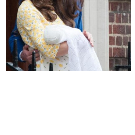
ACTU PEOPLE
Kate Middleton : Le bébé royal est enfin là
!
MARIE-MICHELLE · 4 MAI 2015