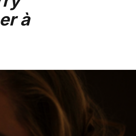
rry
er à