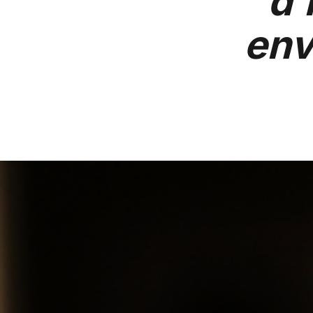
d’
env