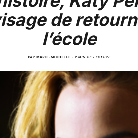
histoire, Katy Pe
isage de retourn
l’école
PAR
MARIE-MICHELLE
·
2 MIN DE LECTURE