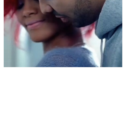
ACTU PEOPLE
Est-ce le début de la fin entre Drake et
Rihanna ?
NINA BRANCO · 12 MAI 2014