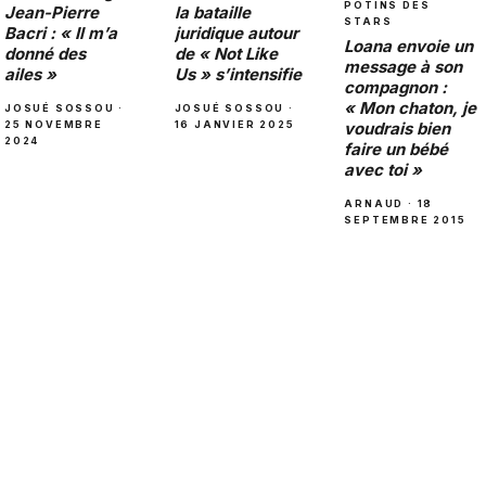
POTINS DES
la bataille
Jean-Pierre
STARS
juridique autour
Bacri : « Il m’a
Loana envoie un
de « Not Like
donné des
message à son
Us » s’intensifie
ailes »
compagnon :
« Mon chaton, je
JOSUÉ SOSSOU ·
JOSUÉ SOSSOU ·
voudrais bien
16 JANVIER 2025
25 NOVEMBRE
2024
faire un bébé
avec toi »
ARNAUD · 18
SEPTEMBRE 2015