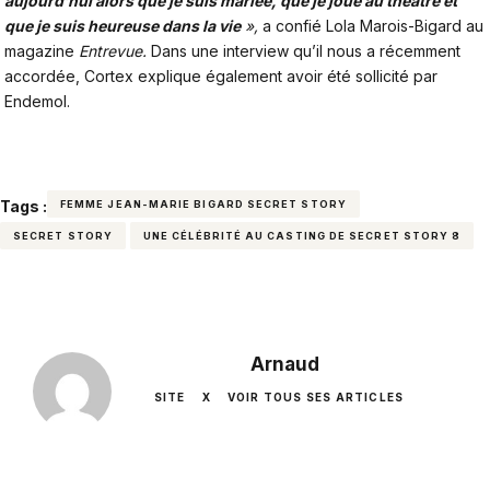
aujourd’hui alors que je suis mariée, que je joue au théâtre et
que je suis heureuse dans la vie
»,
a confié Lola Marois-Bigard au
magazine
Entrevue.
Dans une interview qu’il nous a récemment
accordée,
Cortex explique également avoir été sollicité par
Endemol.
Tags :
FEMME JEAN-MARIE BIGARD SECRET STORY
SECRET STORY
UNE CÉLÉBRITÉ AU CASTING DE SECRET STORY 8
Arnaud
SITE
X
VOIR TOUS SES ARTICLES