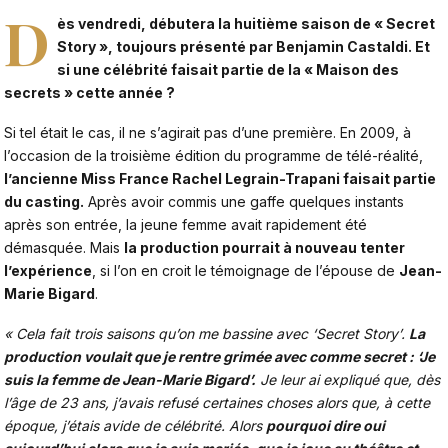
D
ès vendredi, débutera la huitième saison de «
Secret
Story
», toujours présenté par
Benjamin Castaldi
. Et
si une célébrité faisait partie de la « Maison des
secrets » cette année ?
Si tel était le cas, il ne s’agirait pas d’une première. En 2009, à
l’occasion de la troisième édition du programme de télé-réalité,
l’ancienne Miss France Rachel Legrain-Trapani faisait partie
du casting.
Après avoir commis une gaffe quelques instants
après son entrée, la jeune femme avait rapidement été
démasquée. Mais
la production pourrait à nouveau tenter
l’expérience
, si l’on en croit le témoignage de l’épouse de
Jean-
Marie Bigard
.
« Cela fait trois saisons qu’on me bassine avec ‘Secret Story’.
La
production voulait que je rentre grimée avec comme secret : ‘Je
suis la femme de Jean-Marie Bigard’.
Je leur ai expliqué que, dès
l’âge de 23 ans, j’avais refusé certaines choses alors que, à cette
époque, j’étais avide de célébrité. Alors
pourquoi dire oui