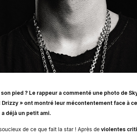
ur a commenté une photo de Skylar Diggins qu’il a posté
ne idylle naissante entre lui et la basketteuse du WNBA
à son pied ? Le rappeur a commenté une photo de Skyl
« Drizzy » ont montré leur mécontentement face à ce
a déjà un petit ami.
ucieux de ce que fait la star ! Après de
violentes cri