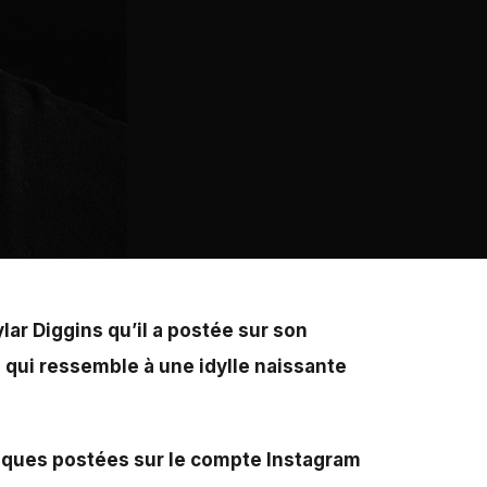
e sur son compte Instagram . Les fans de « Drizzy » ont
, qui a déjà un petit ami.
ar Diggins qu’il a postée sur son
 qui ressemble à une idylle naissante
tiques postées sur le compte Instagram