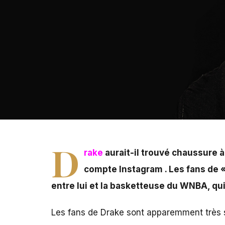
Drake aurait-il trouvé chaussure à son pied ? Le rappe
montré leur mécontentement face à ce qui ressemble à u
D
rake
aurait-il trouvé chaussure 
compte Instagram . Les fans de 
entre lui et la basketteuse du WNBA, qui 
Les fans de Drake sont apparemment très so