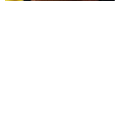
DIVERS
Tito Vilanova, l’ancien entraîneur de
Barcelone, est mort
ARNAUD · 25 AVRIL 2014