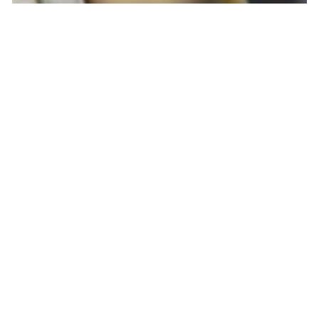
ACTU PEOPLE
Justin Bieber victime d’une attaque de
requins en Australie
MARIE-MICHELLE · 6 JUILLET 2015