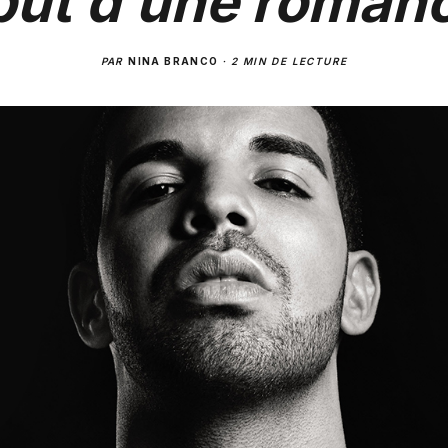
but d’une romanc
PAR
NINA BRANCO
·
2 MIN DE LECTURE