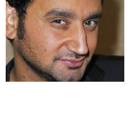
A NE PAS MANQUER
Pour Hanouna, Ruquier est « une cata » !
ARNAUD · 3 FÉVRIER 2014