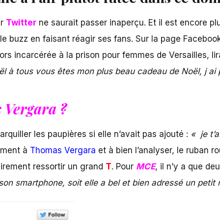
r
Twitter
ne saurait passer inaperçu. Et il est encore p
e buzz en faisant réagir ses fans. Sur la page Facebook
lors incarcérée à la prison pour femmes de Versailles, lira
ël à tous
vous êtes mon plus beau cadeau de Noël, j ai pa
 Vergara ?
rquiller les paupières si elle n’avait pas ajouté :
« je t’
tement à
Thomas Vergara
et à bien l’analyser, le ruban r
airement ressortir un grand
T
. Pour
MCE
, il n’y a que de
son smartphone, soit elle a bel et bien adressé un pet