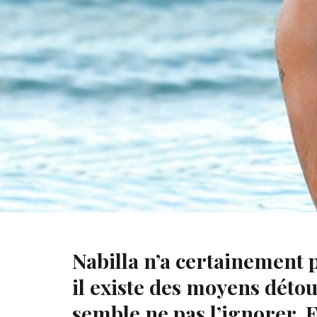
Nabilla benattia et Thomas Vergara, la prison ou la liber
Nabilla n’a certainement 
il existe des moyens déto
semble ne pas l’ignorer. E