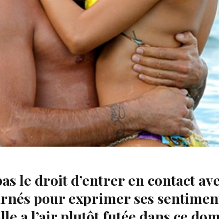
té provisoire
pas le droit d’entrer en contact 
urnés pour exprimer ses sentiment
lle a l’air plutôt futée dans ce do