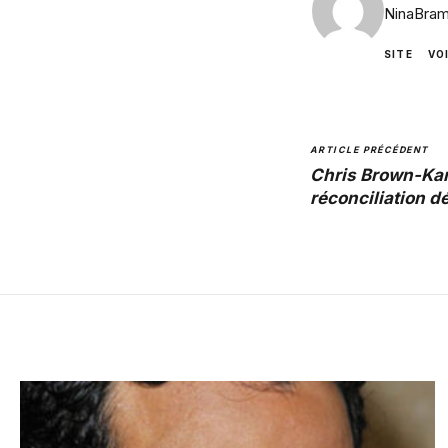
NinaBram
SITE
VO
ARTICLE PRÉCÉDENT
Chris Brown-Kar
réconciliation dé