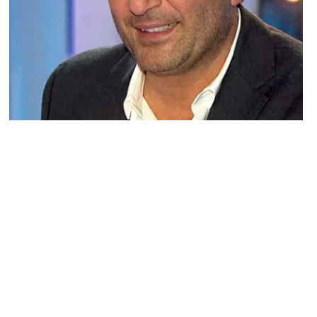
ACTU PEOPLE
Arthur balance, Europe 1 dément… mais il
confirme !
ARNAUD · 17 MAI 2014