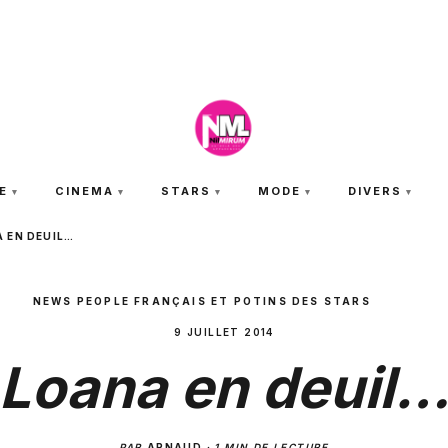
JEUDI 6 AOÛT 2026
E
CINEMA
STARS
MODE
DIVERS
 EN DEUIL…
NEWS PEOPLE FRANÇAIS ET POTINS DES STARS
9 JUILLET 2014
Loana en deuil
PAR
ARNAUD
·
1 MIN DE LECTURE