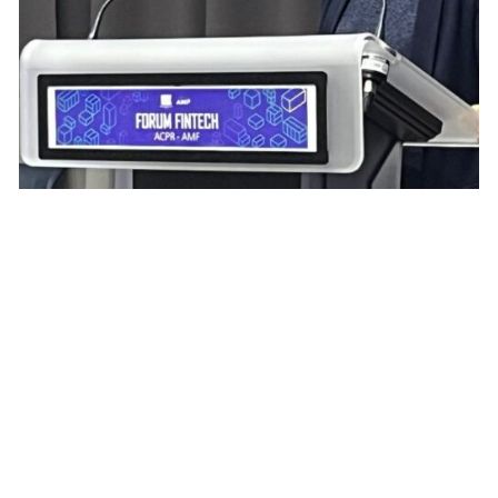
NEWS PEOPLE FRANÇAIS ET POTINS DES STARS
Gouvernement Barnier : Bonne nouvelle
pour Clara Chappaz !
JOSUÉ SOSSOU · 22 OCTOBRE 2024