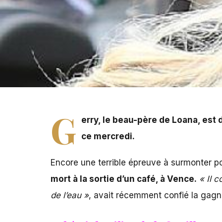
Gerry, le beau-père de Loana, est décédé d’une crise card
G
erry, le beau-père de
Loana
, est 
ce mercredi.
Encore une terrible épreuve à surmonter p
mort à la sortie d’un café, à Vence.
« Il c
de l’eau »
, avait récemment confié la gagn