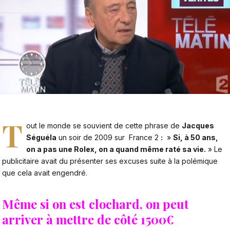
T
out le monde se souvient de cette phrase de
Jacques
Séguéla
un soir de 2009 sur
France 2
:
»
Si, à 50 ans,
on a pas une Rolex, on a quand même raté sa vie.
» Le
publicitaire avait du présenter ses excuses suite à la polémique
que cela avait engendré.
Même si on est clochard, on peut
arriver à mettre de côté 1500€