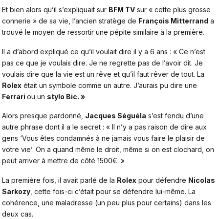
Et bien alors qu’il s’expliquait sur
BFM TV
sur « cette plus grosse
connerie » de sa vie, l’ancien stratège de
François Mitterrand
a
trouvé le moyen de ressortir une pépite similaire à la première.
Il a d’abord expliqué ce qu’il voulait dire il y a 6 ans : « Ce n’est
pas ce que je voulais dire. Je ne regrette pas de l’avoir dit. Je
voulais dire que la vie est un rêve et qu’il faut rêver de tout. La
Rolex
était un symbole comme un autre. J’aurais pu dire une
Ferrari
ou un
stylo Bic. »
Alors presque pardonné,
Jacques Séguéla
s’est fendu d’une
autre phrase dont il a le secret : « Il n’y a pas raison de dire aux
gens ‘Vous êtes condamnés à ne jamais vous faire le plaisir de
votre vie’. On a quand même le droit, même si on est clochard, on
peut arriver à mettre de côté 1500€. »
La première fois, il avait parlé de la
Rolex
pour défendre
Nicolas
Sarkozy
, cette fois-ci c’était pour se défendre lui-même. La
cohérence, une maladresse (un peu plus pour certains) dans les
deux cas.