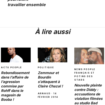
travailler ensemble
À lire aussi
POLITIQUE
ACTU PEOPLE
NEWS PEOPLE
Zemmour et
Rebondissement
FRANÇAIS ET
Bourdin
POTINS DES
dans l’affaire de
STARS
s’attaquent à
l’agression
Nouvelle plainte
Claire Chazal !
commise par
contre Diddy :
Rohff dans le
accusations de
ARNAUD · 14
magasin de
FÉVRIER 2014
violation filmées
Booba !
au studio Bad