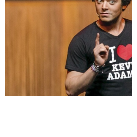
NEWS PEOPLE FRANÇAIS ET POTINS DES STARS
Kev Adams en spectacle au Québec fait
un tabac
MARIE-MICHELLE · 13 JUILLET 2015