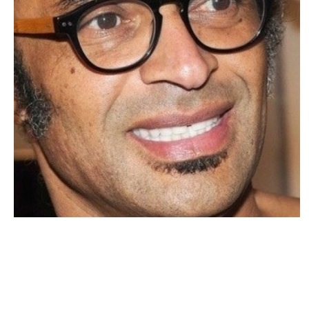
ACTU PEOPLE
Yannick Noah s’en prend au FN !
CHARLES L. · 4 MARS 2014