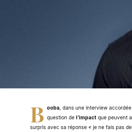
Il y a quelques jours, Rick Ross fait la promotion de s
B
ooba
, dans une interview accordée
question de
l’impact
que peuvent av
surpris avec sa réponse « je ne fais pas de