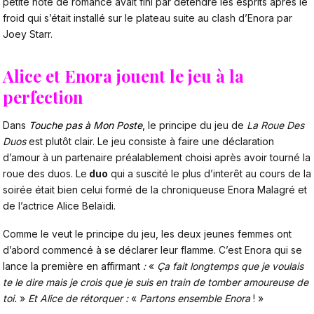
petite note de romance avait fini par détendre les esprits après le
froid qui s’était installé sur le plateau suite au clash d’Enora par
Joey Starr.
Alice et Enora jouent le jeu à la
perfection
Dans
Touche pas à Mon Poste
,
le principe du jeu de
La Roue Des
Duos
est plutôt clair. Le jeu consiste à faire une déclaration
d’amour à un partenaire préalablement choisi après avoir tourné la
roue des duos. Le
duo
qui a suscité le plus d’interêt au cours de la
soirée était bien celui formé de la chroniqueuse Enora Malagré et
de l’actrice Alice Belaïdi.
Comme le veut le principe du jeu, les deux jeunes femmes ont
d’abord commencé à se déclarer leur flamme. C’est Enora qui se
lance la première en affirmant
:
«
Ça fait longtemps que je voulais
te le dire mais je crois que je suis en train de tomber amoureuse de
toi.
»
Et Alice de rétorquer :
«
Partons ensemble Enora
! »