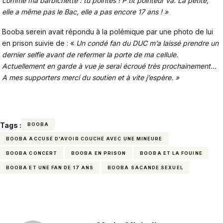
comme ma barbichette : tu pointes ! P’tit pointeur va. La petite,
elle a même pas le Bac, elle a pas encore 17 ans ! »
Booba serein avait répondu à la polémique par une photo de lui
en prison suivie de : «
Un condé fan du DUC m’a laissé prendre un
dernier selfie avant de refermer la porte de ma cellule.
Actuellement en garde à vue je serai écroué très prochainement…
A mes supporters merci du soutien et à vite j’espère. »
Tags :
BOOBA
BOOBA ACCUSÉ D'AVOIR COUCHÉ AVEC UNE MINEURE
BOOBA CONCERT
BOOBA EN PRISON
BOOBA ET LA FOUINE
BOOBA ET UNE FAN DE 17 ANS
BOOBA SACANDE SEXUEL