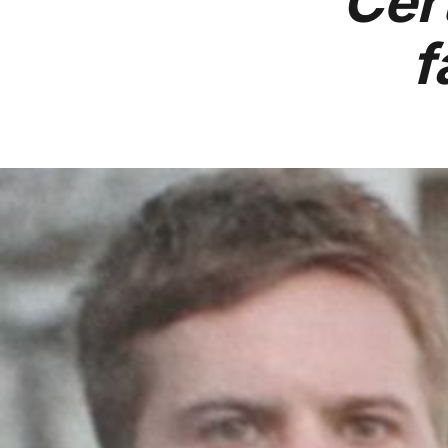
Cer
f