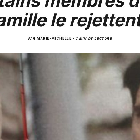
tains membres d
amille le rejettent
PAR
MARIE-MICHELLE
·
2 MIN DE LECTURE