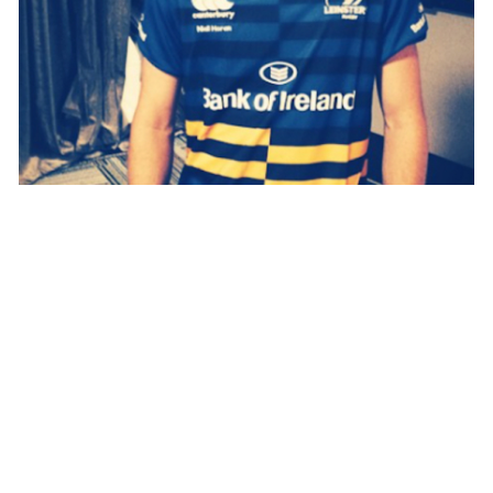
ACTU PEOPLE
One Direction—Niall Horan a un bébé !
NINA BRANCO · 5 JANVIER 2015