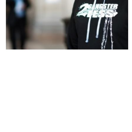
A NE PAS MANQUER
Exclu – Cortex : « Marine Le Pen a baissé
les yeux devant moi »
ARNAUD · 30 JUIN 2014