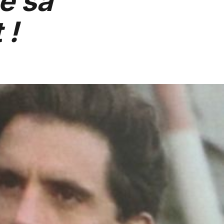
e sa
 !