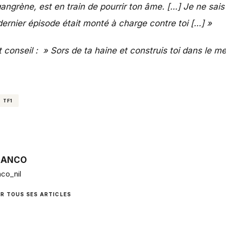
angrène, est en train de pourrir ton âme. […] Je ne sai
dernier épisode était monté à charge contre toi […] »
conseil : » Sors de ta haine et construis toi dans le meil
TF1
RANCO
co_nil
IR TOUS SES ARTICLES