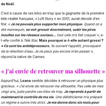
de Noël.
C’est à cause de ses kilos en trop que la gagnante de la première
télé-réalité française, « Loft Story » en 2001, aurait décidé d’en
finir.
«
Je ne pouvais plus supporter mon physique.
Quand on a
été mannequin,
se voir grossir énormément,
subir les pires
insultes sur les réseaux sociaux
…
tout cela m’a fait craquer »
, a-
t-elle confié à
Télé Star.
Mais pourquoi a-t-elle autant grossi ?
« Ce sont les antidépresseurs.
Ils ouvrent l’appétit, provoquent
de la rétention d’eau. Je ne peux pas encore m’en passer »
,
répond la native de Cannes.
« J’ai envie de retrouver ma silhouette »
Aujourd’hui,
Loana
semble décidée à retrouver un physique plus
gracieux.
« J’ai envie de retrouver ma silhouette. Pas celle de mes
vingt ans, juste perdre ces kilos de trop.
Je reprends à partir de
maintenant le contrôle de ma vie.
Une diététicienne m’a préparé
un régime à suivre très strict.
Je me donne donc six mois pour