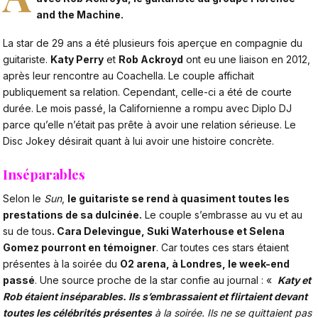
and the Machine.
La star de 29 ans a été plusieurs fois aperçue en compagnie du
guitariste.
Katy Perry
et
Rob Ackroyd
ont eu une liaison en 2012,
après leur rencontre au Coachella. Le couple affichait
publiquement sa relation. Cependant, celle-ci a été de courte
durée. Le mois passé,
la Californienne a rompu avec Diplo DJ
parce qu’elle n’était pas prête à avoir une relation sérieuse. Le
Disc Jokey désirait quant à lui avoir une histoire concrète.
Inséparables
Selon le
Sun
,
le guitariste se rend à quasiment toutes les
prestations de sa dulcinée.
Le couple s’embrasse au vu et au
su de tous
. Cara Delevingue, Suki Waterhouse et Selena
Gomez pourront en témoigner
. Car toutes ces stars étaient
présentes à la soirée du
O2 arena, à Londres, le week-end
passé
. Une source proche de la star confie au journal : «
Katy et
Rob étaient inséparables. Ils s’embrassaient et flirtaient devant
toutes les célébrités présentes
à la soirée. Ils ne se quittaient pas