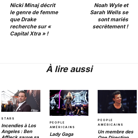
Nicki Minaj décrit
Noah Wyle et
le genre de femme
Sarah Wells se
que Drake
sont mariés
recherche sur «
secrètement !
Capital Xtra » !
À lire aussi
STARS
PEOPLE
PEOPLE
Incendies à Los
AMÉRICAINS
AMÉRICAINS
Angeles : Ben
Un membre des
Lady Gaga
Affleck sauve sa
One Direction