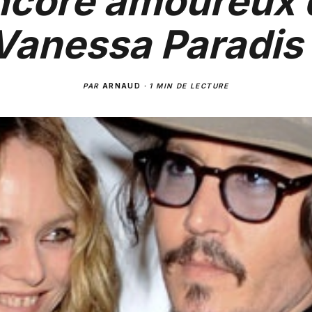
ncore amoureux 
Vanessa Paradis 
PAR
ARNAUD
·
1 MIN DE LECTURE