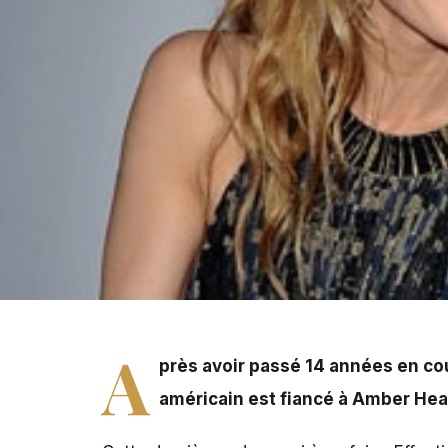
Après avoir passé 14 années en couple, Johnny Depp et 
A
près avoir passé 14 années en cou
américain est fiancé à Amber Hea