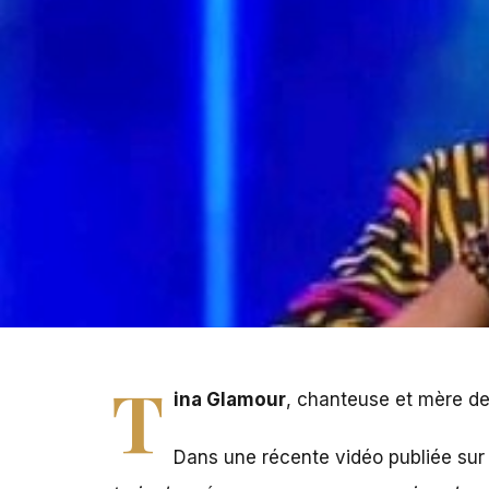
PHOTO - Tina Glamour, mère de la légende DJ Arafat
T
ina Glamour
, chanteuse et mère d
Dans une récente vidéo publiée
sur