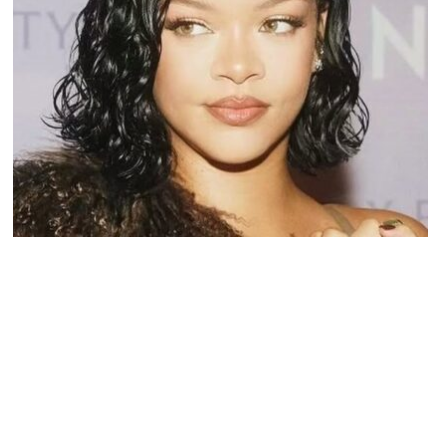
STARS
Exit les mèches XXL : Rihanna adopte la
coupe parfaite du printemps
JOSUÉ SOSSOU · 25 MARS 2025