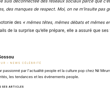
me suis déconnectée des réseaux sociaux parce que c’éta
res, des manques de respect. Moi, on ne m’insulte pas g
notonie des
« mêmes têtes, mêmes débats et mêmes e
tails de la surprise qu’elle prépare, elle a assuré que s
Sossou
UR – NEWS CÉLÉBRITÉ
 passionné par l'actualité people et la culture pop chez Nil Miru
rités, les tendances et les événements people.
S SES ARTICLES