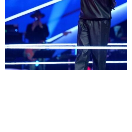
STARS
Snoop Dogg surprend des fêtards dans un
party bus : la vidéo qui enflamme les
réseaux
JOSUÉ SOSSOU · 30 OCTOBRE 2024