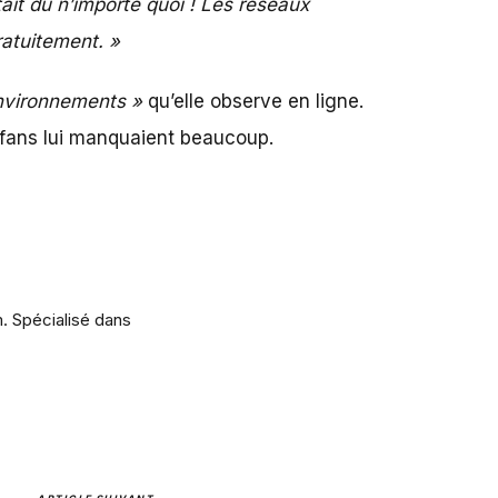
it du n’importe quoi ! Les réseaux
ratuitement. »
nvironnements »
qu’elle observe en ligne.
es fans lui manquaient beaucoup.
m. Spécialisé dans