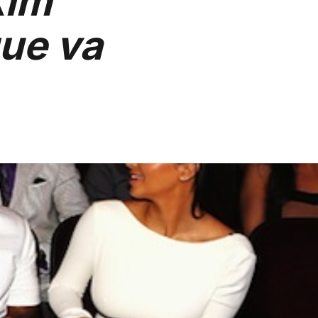
Kim
que va