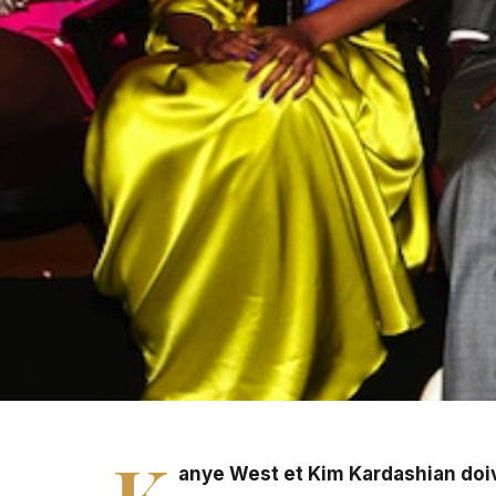
Kanye West et Kim Kardashian doivent se marier ce same
de Wideville, près de Paris.
K
anye West et Kim Kardashian doiv