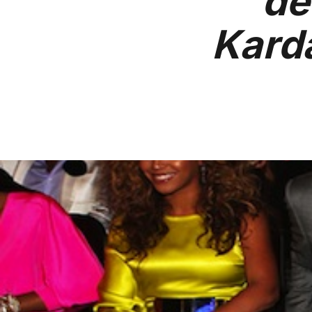
de
Karda