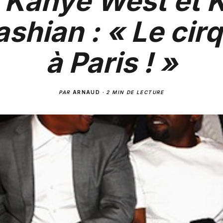
 Kanye West et 
shian : « Le cir
à Paris ! »
PAR
ARNAUD
·
2 MIN DE LECTURE