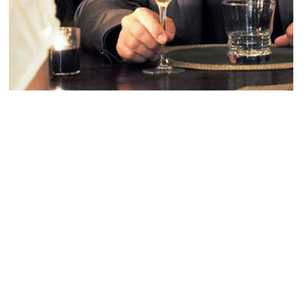
PEOPLE AMÉRICAINS
George Clooney et Amal Alamuddin se
marieront en septembre ?
NINA BRANCO · 8 AOÛT 2014