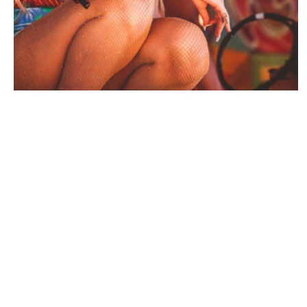
PEOPLE AMÉRICAINS
Iggy Azalea : C’est bien elle dans la sex
tape, mais…
NINA BRANCO · 12 SEPTEMBRE 2014