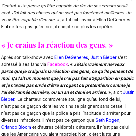
Central
. « J
e pense qu’être capable de rire de ses erreurs serait
cool. J’ai fait des choses qui ne sont pas forcément meilleures. Je
veux être capable d’en rire.
», a-t-il fait savoir à Ellen DeGeneres.
Et il ne fera pas qu’en rire, il compte ne plus les répéter.
« Je crains la réaction des gens. »
Après son talk-show avec
Ellen DeGeneres
,
Justin Bieber
s’est
adressé à ses fans via
Facebook
. «
J’étais vraiment nerveux
parce que je craignais la réaction des gens, ce qu’ils pensent de
moi. Ça fait un moment que je n’ai pas fait d’apparition en public
et je n’avais pas envie d’être arrogant ou prétentieux comme je
l’ai été l’année dernière, ou un an et demi en arrière.
», a dit
Justin
Bieber
. Le chanteur controversé souligne qu’au fond de lui, il
n’est pas ce garçon dont les voisins se plaignent sans cesse. Il
n’est pas ce garçon que la police a pris l’habitude d’arrêter pour
diverses infractions. Il n’est pas ce garçon que
Seth Rogen
,
Orlando Bloom
et d’autres célébrités détestent. Il n’est pas celui
que les Américains voulaient rapatrier. Non, c’était juste une