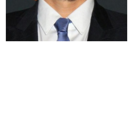
PEOPLE AMÉRICAINS
Affaire Sony : James Franco se moque de
Barack Obama !
NINA BRANCO · 24 DÉCEMBRE 2014