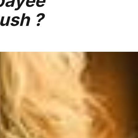
mpayée
ush ?