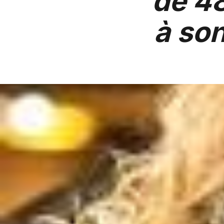
de 48
à so