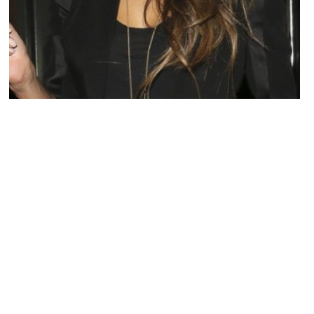
ACTU PEOPLE
Nicole Scherzinger célèbre ses 37 ans
avec son amoureux de 23 ans, Pajtim
Kasami en Grèce
MARIE-MICHELLE · 30 JUIN 2015