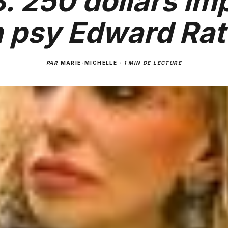
. 250 dollars i
n psy Edward Rat
PAR
MARIE-MICHELLE
·
1 MIN DE LECTURE