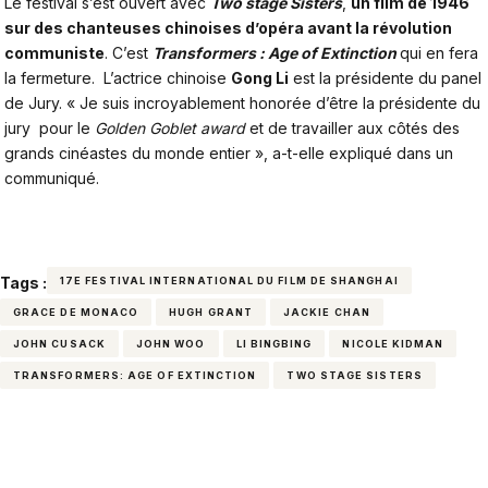
Le festival s’est ouvert avec
Two stage Sisters
,
un film de 1946
sur des chanteuses chinoises d’opéra avant la révolution
communiste
. C’est
Transformers : Age of Extinction
qui en fera
la fermeture. L’actrice chinoise
Gong Li
est la présidente du panel
de Jury. « Je suis incroyablement honorée d’être la présidente du
jury pour le
Golden Goblet award
et de travailler aux côtés des
grands cinéastes du monde entier », a-t-elle expliqué dans un
communiqué.
Tags :
17E FESTIVAL INTERNATIONAL DU FILM DE SHANGHAI
GRACE DE MONACO
HUGH GRANT
JACKIE CHAN
JOHN CUSACK
JOHN WOO
LI BINGBING
NICOLE KIDMAN
TRANSFORMERS: AGE OF EXTINCTION
TWO STAGE SISTERS