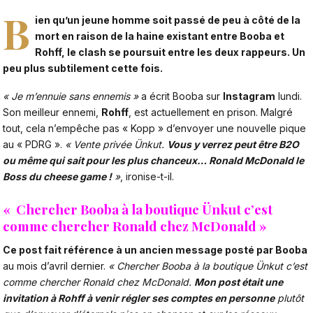
B
ien qu’un jeune homme soit passé de peu à côté de la
mort
en raison de la haine existant entre
Booba
et
Rohff, le clash se poursuit entre les deux rappeurs. Un
peu plus subtilement cette fois.
« Je m’ennuie sans ennemis »
a écrit Booba sur
Instagram
lundi.
Son meilleur ennemi,
Rohff
, est actuellement
en prison
. Malgré
tout, cela n’empêche pas « Kopp » d’envoyer une nouvelle pique
au « PDRG ».
« Vente privée Ünkut.
Vous y verrez peut être B2O
ou même qui sait pour les plus chanceux… Ronald McDonald le
Boss du cheese game !
»
, ironise-t-il.
« Chercher Booba à la boutique Ünkut c’est
comme chercher Ronald chez McDonald »
Ce post fait référence à un ancien message posté par Booba
au mois d’avril dernier.
« Chercher Booba à la boutique Ünkut c’est
comme chercher Ronald chez McDonald.
Mon post était une
invitation à Rohff à venir régler ses comptes en personne
plutôt