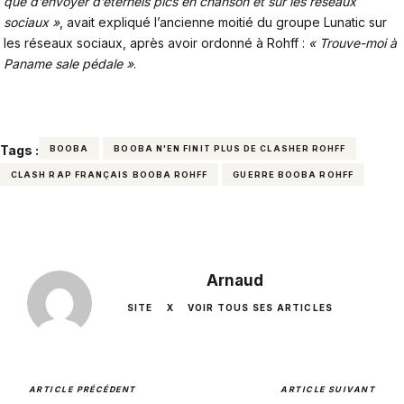
que d’envoyer d’éternels pics en chanson et sur les réseaux
sociaux »
, avait expliqué l’ancienne moitié du groupe Lunatic sur
les réseaux sociaux, après avoir ordonné à Rohff :
« Trouve-moi à
Paname sale pédale »
.
Tags :
BOOBA
BOOBA N'EN FINIT PLUS DE CLASHER ROHFF
CLASH RAP FRANÇAIS BOOBA ROHFF
GUERRE BOOBA ROHFF
Arnaud
SITE
X
VOIR TOUS SES ARTICLES
ARTICLE PRÉCÉDENT
ARTICLE SUIVANT