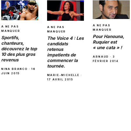
A NE PAS
A NE PAS
A NE PAS
MANQUER
MANQUER
MANQUER
Pour Hanouna,
Sportifs,
The Voice 4 : Les
Ruquier est
chanteurs,
candidats
« une cata » !
découvrez le top
retenus
10 des plus gros
impatients de
ARNAUD · 3
revenus
commencer la
FÉVRIER 2014
tournée.
NINA BRANCO · 16
JUIN 2015
MARIE-MICHELLE ·
17 AVRIL 2015