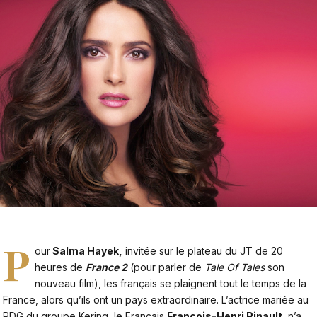
P
our
Salma Hayek,
invitée sur le plateau du JT de 20
heures de
France 2
(pour parler de
Tale Of Tales
son
nouveau film), les français se plaignent tout le temps de la
France, alors qu’ils ont un pays extraordinaire. L’actrice mariée au
PDG du groupe Kering, le Français
François-Henri Pinault,
n’a,