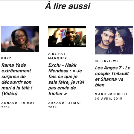
À lire aussi
A NE PAS
BUZZ
MANQUER
INTERVIEWS
Rama Yade
Exclu – Nakk
Les Anges 7 : Le
extrêmement
Mendosa : « Je
couple Thibault
surprise de
fais ce que je
et Shanna va
découvrir son
sais faire, je n’ai
bien
mari à la télé !
pas envie de
(Vidéo)
tricher »
MARIE-MICHELLE ·
30 AVRIL 2015
ARNAUD · 16 MAI
ARNAUD · 31 MAI
2014
2014