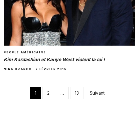
PEOPLE AMÉRICAINS
Kim Kardashian et Kanye West violent la loi !
NINA BRANCO
·
2 FÉVRIER 2015
Pagination des pub
1
2
…
13
Suivant