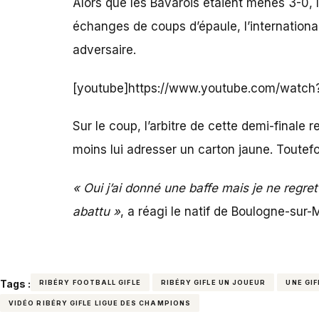
Alors que les Bavarois étaient menés 3-0, l
échanges de coups d’épaule, l’international
adversaire.
[youtube]https://www.youtube.com/watc
Sur le coup, l’arbitre de cette demi-finale 
moins lui adresser un carton jaune. Toutefo
« Oui j’ai donné une baffe mais je ne regr
abattu »
, a réagi le natif de Boulogne-sur-
Tags :
RIBÉRY FOOTBALL GIFLE
RIBÉRY GIFLE UN JOUEUR
UNE GIF
VIDÉO RIBÉRY GIFLE LIGUE DES CHAMPIONS