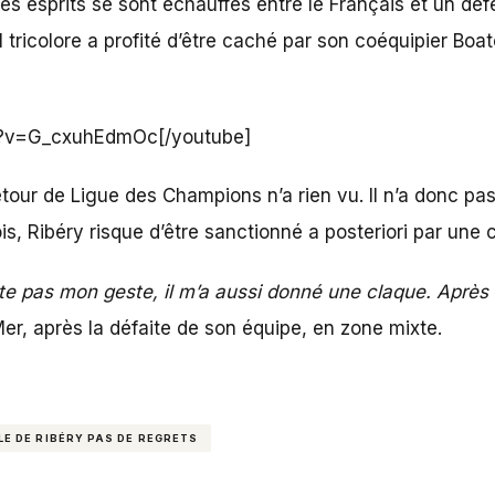
es esprits se sont échauffés entre le Français et un dé
 tricolore a profité d’être caché par son coéquipier Boa
h?v=G_cxuhEdmOc[/youtube]
retour de Ligue des Champions n’a rien vu. Il n’a donc pa
is, Ribéry risque d’être sanctionné a posteriori par une 
ette pas mon geste, il m’a aussi donné une claque. Aprè
Mer, après la défaite de son équipe, en zone mixte.
LE DE RIBÉRY PAS DE REGRETS