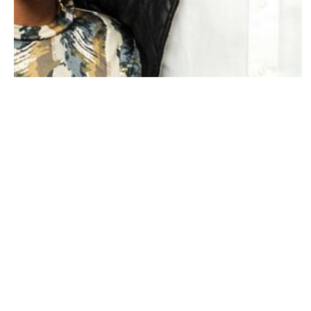
A NE PAS MANQUER
Bet Awards 2014 : Jay-Z/Beyonce VS
Drake/Majid Jordan !
NINA BRANCO · 15 MAI 2014