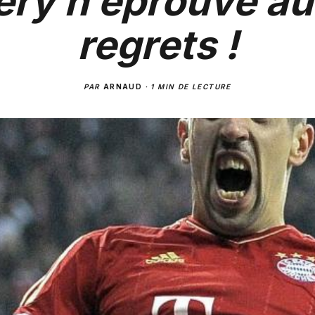
éry n’éprouve a
regrets !
PAR
ARNAUD
·
1 MIN DE LECTURE