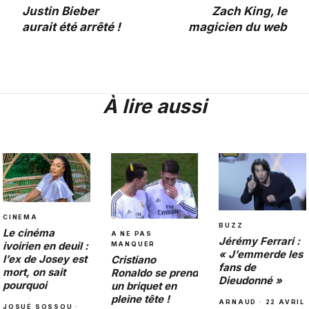
Justin Bieber
Zach King, le
aurait été arrêté !
magicien du web
À lire aussi
CINEMA
BUZZ
Le cinéma
A NE PAS
Jérémy Ferrari :
ivoirien en deuil :
MANQUER
« J’emmerde les
l’ex de Josey est
Cristiano
fans de
mort, on sait
Ronaldo se prend
Dieudonné »
pourquoi
un briquet en
pleine tête !
ARNAUD · 22 AVRIL
JOSUÉ SOSSOU ·