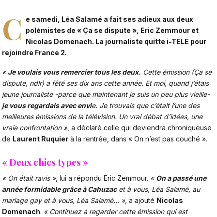
C
e samedi,
Léa Salamé
a fait ses adieux aux deux
polémistes de « Ça se dispute »,
Eric Zemmour
et
Nicolas Domenach. La journaliste quitte i-TELE pour
rejoindre France 2.
«
Je voulais vous remercier tous les deux.
Cette émission (Ça se
dispute, ndlr) a fêté ses dix ans cette année. Et moi, quand j’étais
jeune journaliste -parce que maintenant je suis un peu plus vieille-
je vous regardais avec envi
e. Je trouvais que c’était l’une des
meilleures émissions de la télévision. Un vrai débat d’idées, une
vraie confrontation »
, a déclaré celle qui deviendra chroniqueuse
de
Laurent Ruquier
à la rentrée, dans « On n’est pas couché ».
« Deux chics types »
« On était ravis »
, lui a répondu Eric Zemmour.
«
On a passé une
année formidable grâce à Cahuzac
et à vous, Léa Salamé, au
mariage gay et à vous, Léa Salamé… »
, a ajouté
Nicolas
Domenach
.
« Continuez à regarder cette émission qui est