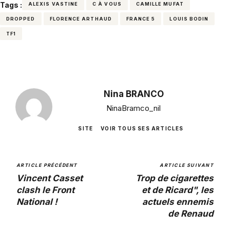
Tags :
ALEXIS VASTINE
C À VOUS
CAMILLE MUFAT
DROPPED
FLORENCE ARTHAUD
FRANCE 5
LOUIS BODIN
TF1
Nina BRANCO
NinaBramco_nil
SITE
VOIR TOUS SES ARTICLES
ARTICLE PRÉCÉDENT
ARTICLE SUIVANT
Vincent Casset
Trop de cigarettes
clash le Front
et de Ricard", les
National !
actuels ennemis
de Renaud