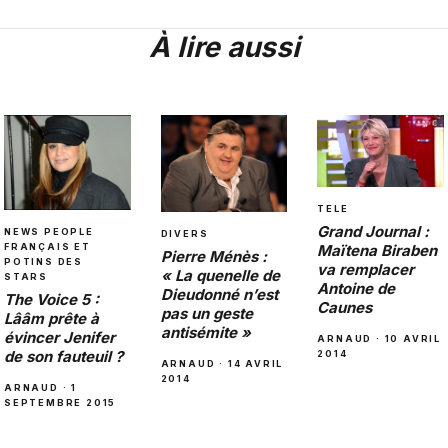
À lire aussi
TELE
Grand Journal :
NEWS PEOPLE
DIVERS
FRANÇAIS ET
Maïtena Biraben
Pierre Ménès :
POTINS DES
va remplacer
« La quenelle de
STARS
Antoine de
Dieudonné n’est
The Voice 5 :
Caunes
pas un geste
Lââm prête à
antisémite »
évincer Jenifer
ARNAUD · 10 AVRIL
de son fauteuil ?
2014
ARNAUD · 14 AVRIL
2014
ARNAUD · 1
SEPTEMBRE 2015