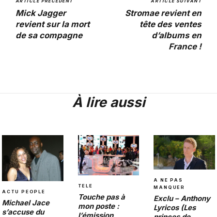
ARTICLE PRÉCÉDENT
ARTICLE SUIVANT
Mick Jagger
Stromae revient en
revient sur la mort
tête des ventes
de sa compagne
d’albums en
France !
À lire aussi
A NE PAS
TELE
MANQUER
ACTU PEOPLE
Touche pas à
Exclu – Anthony
Michael Jace
mon poste :
Lyricos (Les
s’accuse du
l’émission
princes de