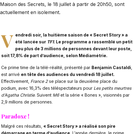
Maison des Secrets, le 18 juillet à partir de 20h50, sont
actuellement en isolement.
V
endredi soir, la huitième saison de «
Secret Story
» a
été lancée sur
TF1
. Le programme a rassemblé un petit
peu plus de 3 millions de personnes devant leur poste,
soit 17,8% de part d’audience, selon Médiamétrie.
Ce prime time de la télé-réalité, présenté par
Benjamin Castaldi
,
est arrivé
en tête des audiences du vendredi 18 juillet.
Effectivement,
France 2
se place sur la deuxième place du
podium, avec 16,3% des téléspectateurs pour
Les petits meurtres
d’Agatha Christie
. Suivent
M6
et la série « Bones », visionnés par
2,9 millions de personnes.
Paradoxe !
Malgré ces résultats,
« Secret Story » a réalisé son pire
démarrage en terme d’audience.
L’année dernière, le prime