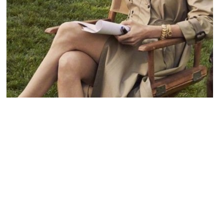
STARS
Angelina Jolie déçue : son rôle dans Maria
écarté des nominations aux Oscars 2025
JOSUÉ SOSSOU · 24 JANVIER 2025