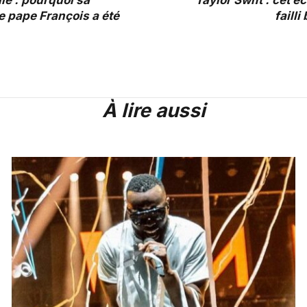
alie : pourquoi sa
Taylor Swift : cet é
e pape François a été
failli
À lire aussi