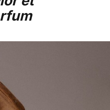
ior et
arfum