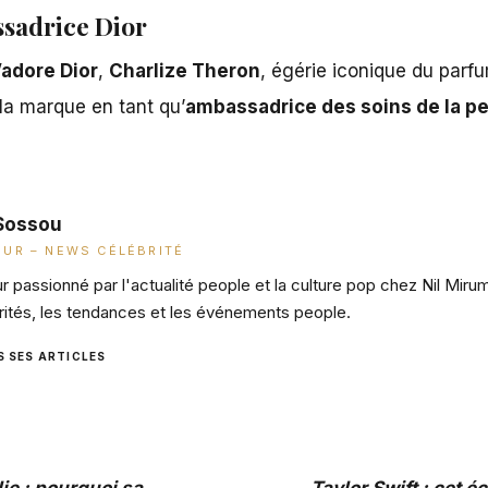
ssadrice Dior
’adore Dior
,
Charlize Theron
, égérie iconique du parf
 la marque en tant qu’
ambassadrice des soins de la pe
Sossou
UR – NEWS CÉLÉBRITÉ
 passionné par l'actualité people et la culture pop chez Nil Miru
rités, les tendances et les événements people.
S SES ARTICLES