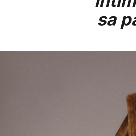
intim
sa p