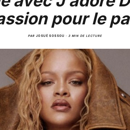
e avec J’adore D
assion pour le p
PAR
JOSUÉ SOSSOU
·
3 MIN DE LECTURE