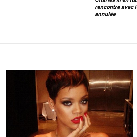
Charles III en It
rencontre avec l
annulée