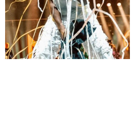
STARS
Séparation entre Gims et Demdem ? Voici
la vérité derrière la rumeur
JOSUÉ SOSSOU · 31 DÉCEMBRE 2024