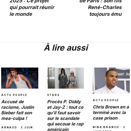
2025 : Ce projet
de Paris : Son fils
qui pourrait réunir
René-Charles
le monde
toujours ému
À lire aussi
STARS
ACTU PEOPLE
ACTU PEOPLE
Procès P. Diddy
Accusé de
Chris Brown en a
et Jay-Z : tout ce
racisme, Justin
terminé avec la
qu’il faut savoir
Bieber fait son
case prison
sur le scandale
mea-culpa !
qui secoue le rap
NINA BRANCO · 2
ARNAUD · 2 JUIN
américain