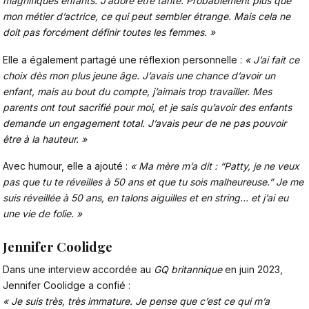
magnifiques enfants. J’adore être tante. Probablement plus que
mon métier d’actrice, ce qui peut sembler étrange. Mais cela ne
doit pas forcément définir toutes les femmes. »
Elle a également partagé une réflexion personnelle :
« J’ai fait ce
choix dès mon plus jeune âge. J’avais une chance d’avoir un
enfant, mais au bout du compte, j’aimais trop travailler. Mes
parents ont tout sacrifié pour moi, et je sais qu’avoir des enfants
demande un engagement total. J’avais peur de ne pas pouvoir
être à la hauteur. »
Avec humour, elle a ajouté :
« Ma mère m’a dit : “Patty, je ne veux
pas que tu te réveilles à 50 ans et que tu sois malheureuse.” Je me
suis réveillée à 50 ans, en talons aiguilles et en string… et j’ai eu
une vie de folie. »
Jennifer Coolidge
Dans une interview accordée au
GQ britannique
en juin 2023,
Jennifer Coolidge a confié :
« Je suis très, très immature. Je pense que c’est ce qui m’a