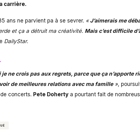
a carrière.
 35 ans ne parvient pa à se sevrer.
«
J’aimerais me déba
merde et ça a détruit ma créativité.
Mais c’est difficile d’
te
DailyStar
.
»
je ne crois pas aux regrets, parce que ça n’apporte ri
voir de meilleures relations avec ma famille
»
, poursui
 de concerts.
Pete Doherty
a pourtant fait de nombreuse
GUÉ