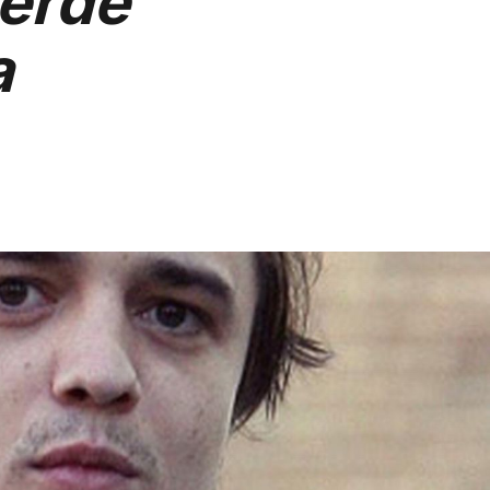
merde
a