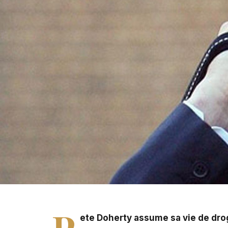
Pete Doherty assume sa vie de drogué. Et il n'en est pas 
P
ete Doherty assume sa vie de drogué