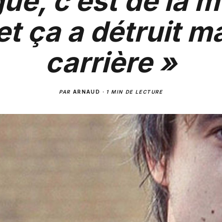
ue, c’est de la 
et ça a détruit m
carrière »
PAR
ARNAUD
·
1 MIN DE LECTURE