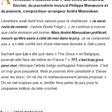
Sinclair, du journaliste musical Philippe Manœuvre et
du pianiste, compositeur-arrangeur
André Manoukian
.
L’aventure avait duré trois saisons pour la chanteuse.
«
Je serai
ravie de revenir
. J’adore Élodie Frégé (…) Je continue à trouver
que cette émission est bonne.
Mais André Manoukian préférait
mourir qu’être assis à côté de moi dans le jury.
Je ne comprends
pas »
, a-t-elle confié lors d’une interview donnée à
Télé-Loisirs
.
Sachant que
Lio
a été juré dans « The Voice » en Belgique,
pourrait-elle faire de même en France ?
«
TF1, c’est trop gros
pour moi
, rétorque l’artiste belgo-portugaise francophone.
C’est
un trop gros paquebot. Mais je pourrais être candidate à ‘Danse
avec les stars’. On ne me l’a malheureusement jamais proposé. »
On ne sait toujours pas si Jenifer fera partie du jury pour la
cinquième édition du télé-crochet.
ANDRÉ MANOUKIAN