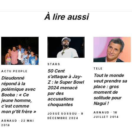
À lire aussi
STARS
TELE
50 Cent
ACTU PEOPLE
Tout le monde
s’attaque à Jay-
Dieudonné
veut prendre sa
Z : le Super Bowl
répond à la
place : gros
2024 menacé
polémique avec
moment de
par des
Booba : « Ce
solitude pour
accusations
jeune homme,
Nagui !
choquantes
c’est comme
mon p’tit frère »
ARNAUD · 16
JOSUÉ SOSSOU · 9
JUILLET 2014
DÉCEMBRE 2024
ARNAUD · 22 MAI
2014