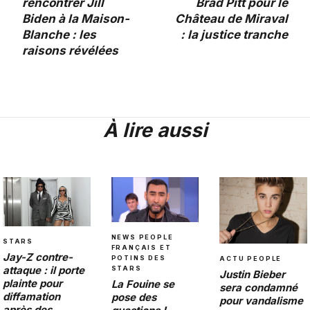
rencontrer Jill
Brad Pitt pour le
Biden à la Maison-
Château de Miraval
Blanche : les
: la justice tranche
raisons révélées
À lire aussi
NEWS PEOPLE
STARS
FRANÇAIS ET
Jay-Z contre-
POTINS DES
ACTU PEOPLE
attaque : il porte
STARS
Justin Bieber
plainte pour
La Fouine se
sera condamné
diffamation
pose des
pour vandalisme
après des