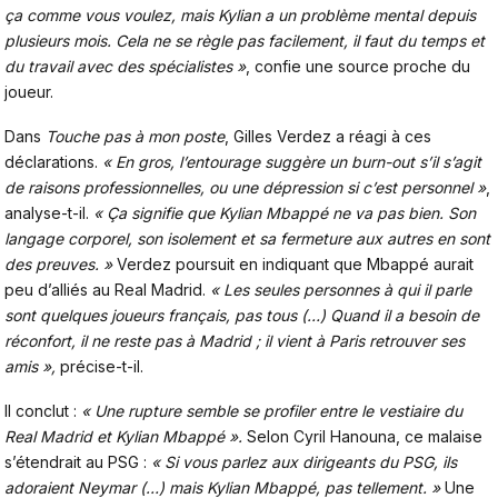
ça comme vous voulez, mais Kylian a un problème mental depuis
plusieurs mois. Cela ne se règle pas facilement, il faut du temps et
du travail avec des spécialistes »
, confie une source proche du
joueur.
Dans
Touche pas à mon poste
, Gilles Verdez a réagi à ces
déclarations.
« En gros, l’entourage suggère un burn-out s’il s’agit
de raisons professionnelles, ou une dépression si c’est personnel »
,
analyse-t-il.
« Ça signifie que Kylian Mbappé ne va pas bien. Son
langage corporel, son isolement et sa fermeture aux autres en sont
des preuves. »
Verdez poursuit en indiquant que Mbappé aurait
peu d’alliés au Real Madrid.
« Les seules personnes à qui il parle
sont quelques joueurs français, pas tous (…) Quand il a besoin de
réconfort, il ne reste pas à Madrid ; il vient à Paris retrouver ses
amis »,
précise-t-il.
Il conclut :
« Une rupture semble se profiler entre le vestiaire du
Real Madrid et Kylian Mbappé ».
Selon Cyril Hanouna,
ce malaise
s’étendrait au PSG :
« Si vous parlez aux dirigeants du PSG, ils
adoraient Neymar (…) mais Kylian Mbappé, pas tellement. »
Une