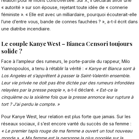
relation pour le moins controversée. Sur X, il déclarait avoir une
« autorité » sur son épouse, rejetant toute idée de « connerie
féministe ». « Elle est avec un milliardaire, pourquoi écouterait-elle
l’une d’entre vous, bande de connes fauchées ? », a-t-il écrit dans
une diatribe incendiaire.
Le couple Kanye West – Bianca Censori toujours
solide ?
Face à l’ampleur des rumeurs, le porte-parole du rappeur, Milo
Yiannopoulos, a tenu à rétablir la vérité :
« Kanye et Bianca sont à
Los Angeles et s’apprêtent à passer la Saint-Valentin ensemble.
Leur vie privée ne doit pas être dictée par des rumeurs infondées
relayées par la presse people »,
a-t-il déclaré.
« Est-ce la
cinquième ou la sixième fois que la presse annonce leur rupture à
tort ? J’ai perdu le compte. »
Pour
Kanye West
, leur relation est plus forte que jamais. Sur les
réseaux sociaux, il s’est encore vanté du succès de sa femme :
« Le premier tapis rouge de ma femme a ouvert un tout nouveau
monde », « Ma femme est la personne la plus googlée sur la