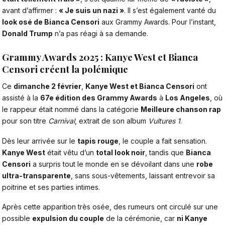
avant d’affirmer :
« Je suis un nazi »
. Il s’est également vanté du
look osé de Bianca Censori
aux Grammy Awards. Pour l’instant,
Donald Trump
n’a pas réagi à sa demande.
Grammy Awards 2025 : Kanye West et Bianca
Censori créent la polémique
Ce
dimanche 2 février
,
Kanye West et Bianca Censori
ont
assisté à la
67e édition des Grammy Awards
à
Los Angeles
, où
le rappeur était nommé dans la catégorie
Meilleure chanson rap
pour son titre
Carnival
, extrait de son album
Vultures 1
.
Dès leur arrivée sur le
tapis rouge
, le couple a fait sensation.
Kanye West
était vêtu d’un
total look noir
, tandis que
Bianca
Censori
a surpris tout le monde en se dévoilant dans une
robe
ultra-transparente
, sans sous-vêtements, laissant entrevoir sa
poitrine et ses parties intimes.
Après cette apparition très osée, des rumeurs ont circulé sur une
possible
expulsion du couple
de la cérémonie, car
ni Kanye