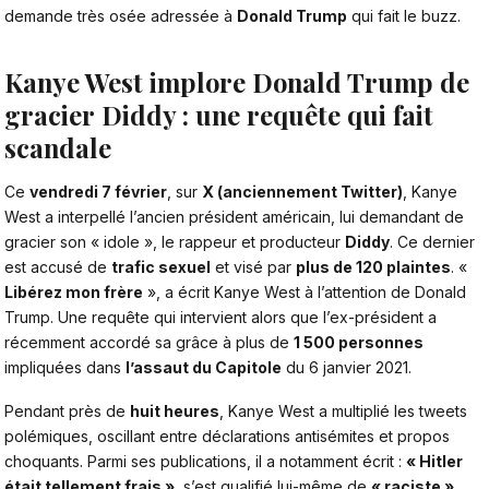
demande très osée adressée à
Donald Trump
qui fait le buzz.
Kanye West implore Donald Trump de
gracier Diddy : une requête qui fait
scandale
Ce
vendredi 7 février
, sur
X (anciennement Twitter)
,
Kanye
West
a interpellé l’ancien président américain, lui demandant de
gracier son « idole », le rappeur et producteur
Diddy
. Ce dernier
est accusé de
trafic sexuel
et visé par
plus de 120 plaintes
. «
Libérez mon frère
», a écrit Kanye West à l’attention de Donald
Trump. Une requête qui intervient alors que l’ex-président a
récemment accordé sa grâce à plus de
1 500 personnes
impliquées dans
l’assaut du Capitole
du 6 janvier 2021.
Pendant près de
huit heures
, Kanye West a multiplié les tweets
polémiques, oscillant entre déclarations antisémites et propos
choquants. Parmi ses publications, il a notamment écrit :
« Hitler
était tellement frais »
, s’est qualifié lui-même de
« raciste »
,