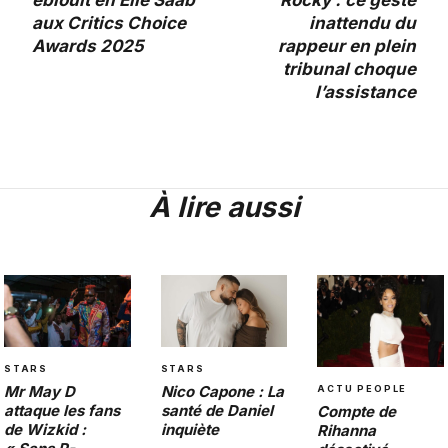
éblouit en Elie Saab
Rocky : ce geste
aux Critics Choice
inattendu du
Awards 2025
rappeur en plein
tribunal choque
l’assistance
À lire aussi
STARS
STARS
Mr May D
Nico Capone : La
ACTU PEOPLE
attaque les fans
santé de Daniel
Compte de
de Wizkid :
inquiète
Rihanna